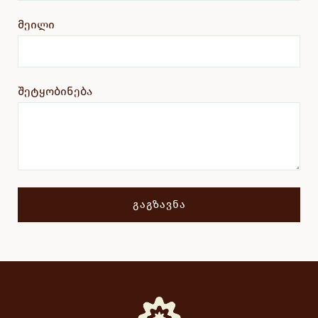
მეილი
შეტყობინება
ᲒᲐᲒᲖᲐᲕᲜᲐ