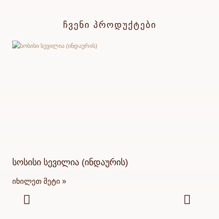
ᲩᲕᲔᲜᲘ ᲞᲠᲝᲓᲣᲥᲢᲔᲑᲘ
სოსისი სევილია (ინდაურის)
ბლ
იხილეთ მეტი »
იხ