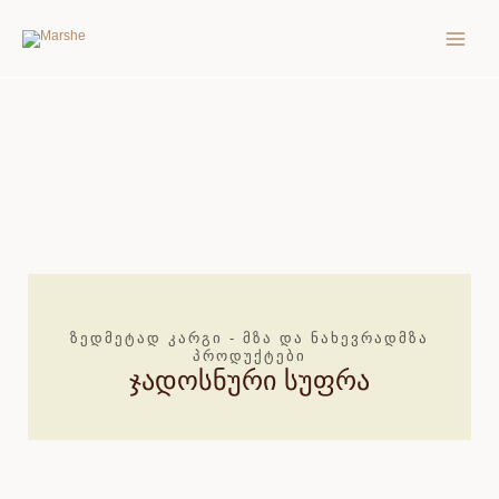
Skip
MAIN
to
MEN
content
ᲖᲔᲓᲛᲔᲢᲐᲓ ᲙᲐᲠᲒᲘ - ᲛᲖᲐ ᲓᲐ ᲜᲐᲮᲔᲕᲠᲐᲓᲛᲖᲐ
ᲞᲠᲝᲓᲣᲥᲢᲔᲑᲘ
ჯადოსნური სუფრა