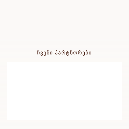
ᲩᲕᲔᲜᲘ ᲞᲐᲠᲢᲜᲝᲠᲔᲑᲘ