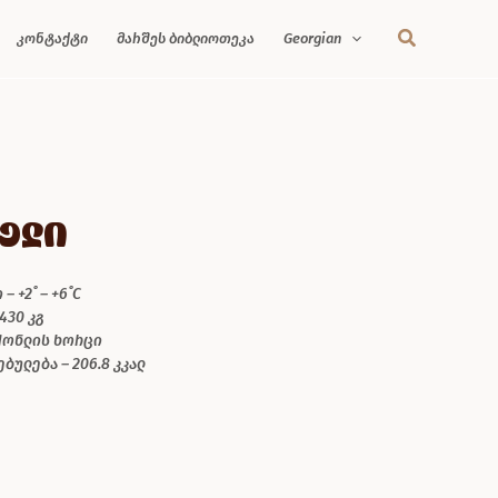
კონტაქტი
მარშეს ბიბლიოთეკა
Georgian
ელი
 +2˚ – +6˚C
430 კგ
აქონლის ხორცი
ბულება – 206.8 კკალ